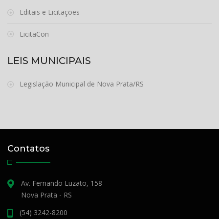
Editais e Licitações
LicitaCon
LEIS MUNICIPAIS
Legislação Municipal de Nova Prata/RS
Contatos
Av. Fernando Luzato, 158
Nova Prata - RS
(54) 3242-8200