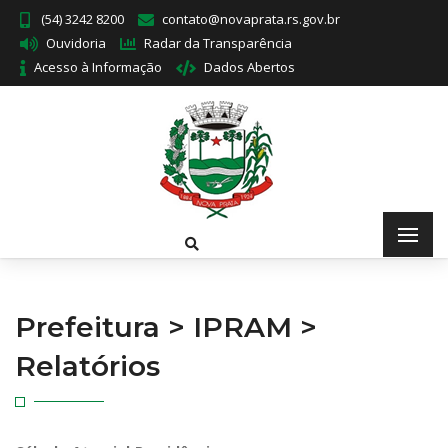
(54) 3242 8200
contato@novaprata.rs.gov.br
Ouvidoria
Radar da Transparência
Acesso à Informação
Dados Abertos
Prefeitura > IPRAM >
Relatórios