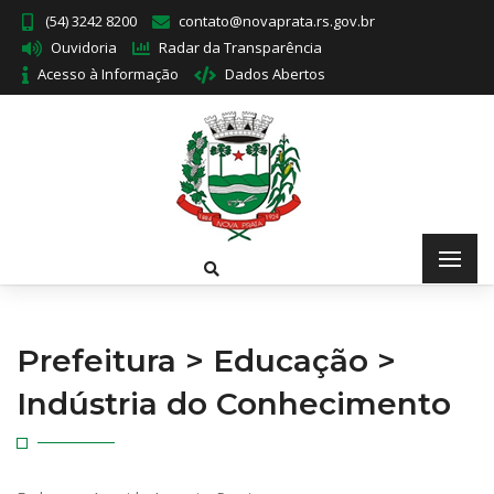
(54) 3242 8200
contato@novaprata.rs.gov.br
Ouvidoria
Radar da Transparência
Acesso à Informação
Dados Abertos
Prefeitura > Educação >
Indústria do Conhecimento