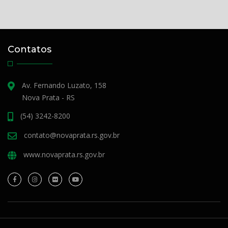
Contatos
Av. Fernando Luzato, 158
Nova Prata - RS
(54) 3242-8200
contato@novaprata.rs.gov.br
www.novaprata.rs.gov.br