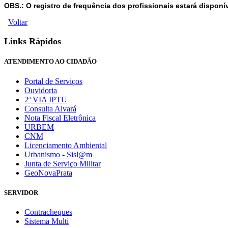
OBS.: O registro de frequência dos profissionais estará disponí
Voltar
Links Rápidos
ATENDIMENTO AO CIDADÃO
Portal de Serviços
Ouvidoria
2ª VIA IPTU
Consulta Alvará
Nota Fiscal Eletrônica
URBEM
CNM
Licenciamento Ambiental
Urbanismo - Sisl@m
Junta de Serviço Militar
GeoNovaPrata
SERVIDOR
Contracheques
Sistema Multi