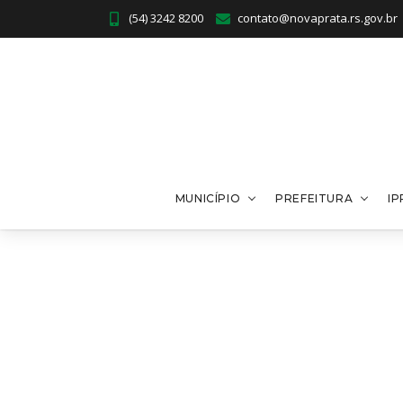
(54) 3242 8200
contato@novaprata.rs.gov.br
MUNICÍPIO
PREFEITURA
I