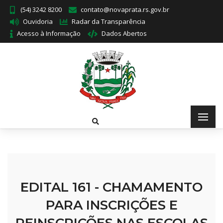
(54) 3242 8200
contato@novaprata.rs.gov.br
Ouvidoria
Radar da Transparência
Acesso à Informação
Dados Abertos
EDITAL 161 - CHAMAMENTO
PARA INSCRIÇÕES E